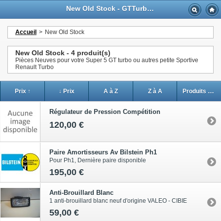
New Old Stock - GTTurbo-online
Accueil
>
New Old Stock
New Old Stock - 4 produit(s)
Pièces Neuves pour votre Super 5 GT turbo ou autres petite Sportive
Renault Turbo
Prix ↑
↓ Prix
A à Z
Z à A
Produits en stock
Régulateur de Pression Compétition
120,00 €
Paire Amortisseurs Av Bilstein Ph1
Pour Ph1, Dernière paire disponible
195,00 €
Anti-Brouillard Blanc
1 anti-brouillard blanc neuf d'origine VALEO - CIBIE
59,00 €