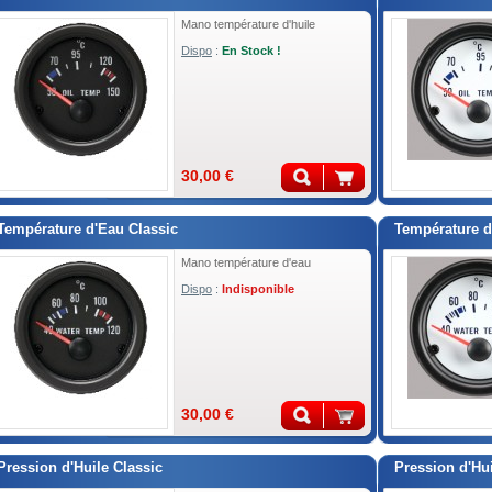
Mano température d'huile
Dispo
:
En Stock !
30,00 €
Température d'Eau Classic
Température d
Mano température d'eau
Dispo
:
Indisponible
30,00 €
Pression d'Huile Classic
Pression d'Hui