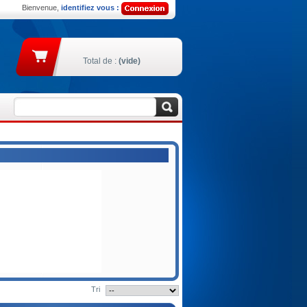
Bienvenue,
identifiez vous :
Total de :
(vide)
Tri