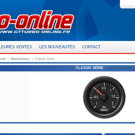
LEURES VENTES
LES NOUVEAUTÉS
CONTACT
ueil
>
Manometres
>
Classic Série
CLASSIC SÉRIE
Il y a 13 produits.