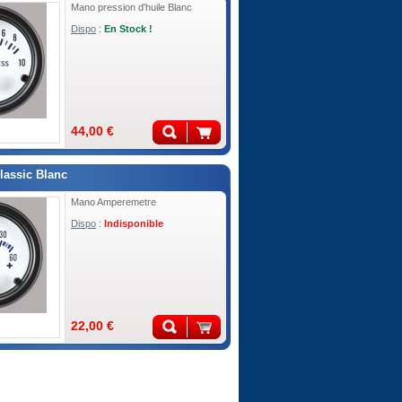
Mano pression d'huile Blanc
Dispo
:
En Stock !
44,00 €
assic Blanc
Mano Amperemetre
Dispo
:
Indisponible
22,00 €