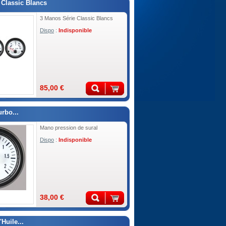
Classic Blancs
3 Manos Série Classic Blancs
Dispo
:
Indisponible
85,00 €
rbo...
Mano pression de sural
Dispo
:
Indisponible
38,00 €
Huile...