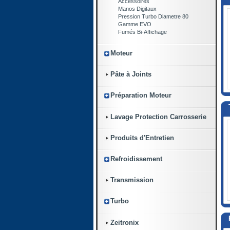
Accessoires
Manos Digitaux
Pression Turbo Diametre 80
Gamme EVO
Fumés Bi-Affichage
Moteur
Pâte à Joints
Préparation Moteur
Lavage Protection Carrosserie
Produits d'Entretien
Refroidissement
Transmission
Turbo
Zeitronix