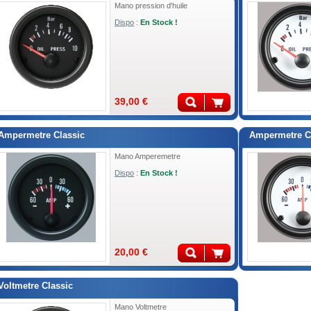
Mano pression d'huile
Dispo
:
En Stock !
39,00 €
Ampermetre Classic
Ampermetre Cl
Mano Amperemetre
Dispo
:
En Stock !
20,00 €
Voltmetre Classic
Mano Voltmetre