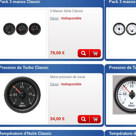
Pack 3 manos Classic
Pack 3 manos 
3 Manos Série Classic
Dispo
:
Indisponible
79,00 €
Pression de Turbo Classic
Pression de Tu
Mano pression de sural
Dispo
:
Indisponible
34,00 €
Température d'Huile Classic
Température d'