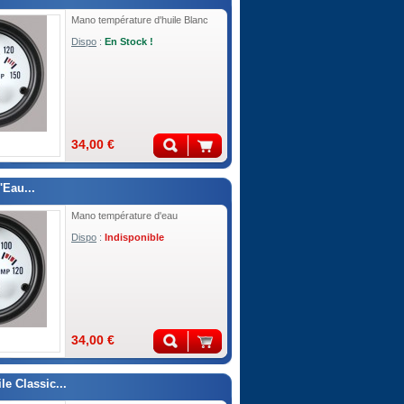
Mano température d'huile Blanc
Dispo
:
En Stock !
34,00 €
'Eau...
Mano température d'eau
Dispo
:
Indisponible
34,00 €
le Classic...