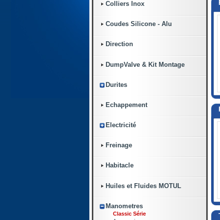
Colliers Inox
Coudes Silicone - Alu
Direction
DumpValve & Kit Montage
Durites
Echappement
Electricité
Freinage
Habitacle
Huiles et Fluides MOTUL
Manometres
Classic Série