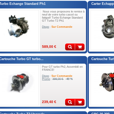
Turbo Echange Standard Ph1
Carter Echapp
Nous vous proposons le remise à
neuf de votre turbo cassé ou
fatigué! Turbo Echange Standard
GT Turbo T2 Ph1
Dispo
:
Sur Commande
589,00 €
Cartouche Turbo GT turbo...
Cartouche Tur
Pour GT turbo Ph2, Assemblé en
FRANCE!
Dispo
:
Sur Commande
Promo
:
399,00 €
-40 %
239,40 €