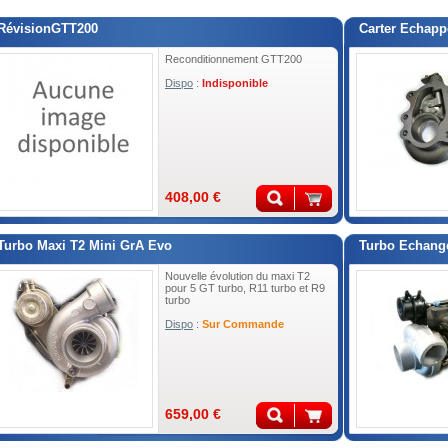
RévisionGTT200
Carter Echapp
Reconditionnement GTT200
Dispo
:
Indisponible
408,00 €
Turbo Maxi T2 Mini GrA Evo
Turbo Echang
Nouvelle évolution du maxi T2
pour 5 GT turbo, R11 turbo et R9
turbo
Dispo
:
Sur Commande
659,00 €