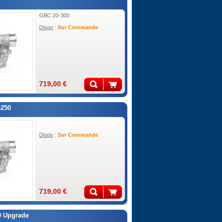
GBC 20-300
Dispo
:
Sur Commande
719,00 €
-250
Dispo
:
Sur Commande
719,00 €
0 Upgrade