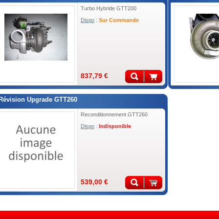
Turbo Hybride GTT200
Dispo
:
Sur Commande
837,79 €
Révision Upgrade GTT260
Reconditionnement GTT260
Dispo
:
Indisponible
539,00 €