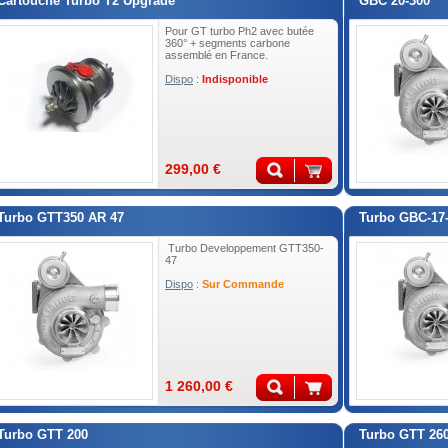
Cartouche Turbo T2 Upgrade
GBC 20-300
Pour GT turbo Ph2 avec butée
360° + segments carbone
assemblé en France.
Dispo
:
Indisponible
299,00 €
Turbo GTT350 AR 47
Turbo GBC-17
Turbo Developpement GTT350-
47
Dispo
:
Sur Commande
1 260,00 €
Turbo GTT 200
Turbo GTT 26