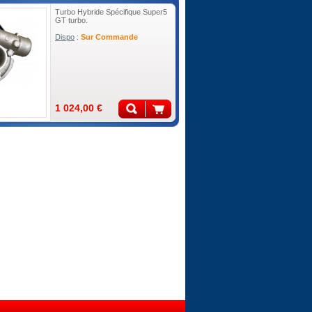
Turbo Hybride Spécifique Super5
GT turbo.
Dispo
:
Sur Commande
1 024,00 €