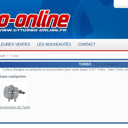
LEURES VENTES
LES NOUVEAUTÉS
CONTACT
ueil
>
Turbo
TURBO
Il y a 15 produits.
Turbos d'origine ou préparés et accessoires pour votre Super 5 GT Turbo : Joint Turbo, du
Sous-catégories
Accessoires de Turbo