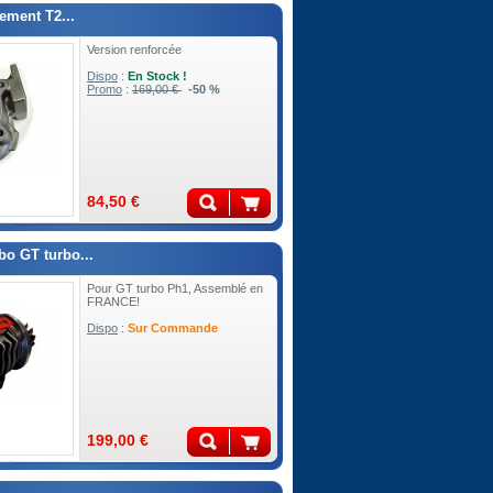
ement T2...
Version renforcée
Dispo
:
En Stock !
Promo
:
169,00 €
-50 %
84,50 €
bo GT turbo...
Pour GT turbo Ph1, Assemblé en
FRANCE!
Dispo
:
Sur Commande
199,00 €