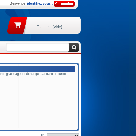
Bienvenue,
identifiez vous :
Total de :
(vide)
rite graissage, et échange standard de turbo
Tri