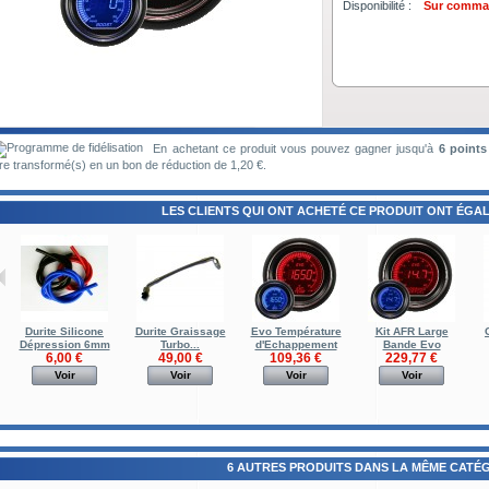
Disponibilité :
Sur comman
En achetant ce produit vous pouvez gagner jusqu'à
6
points 
re transformé(s) en un bon de réduction de
1,20 €
.
LES CLIENTS QUI ONT ACHETÉ CE PRODUIT ONT ÉGAL
Durite Silicone
Durite Graissage
Evo Température
Kit AFR Large
Dépression 6mm
Turbo...
d'Echappement
Bande Evo
6,00 €
49,00 €
109,36 €
229,77 €
Voir
Voir
Voir
Voir
6 AUTRES PRODUITS DANS LA MÊME CATÉG