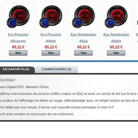
Evo Pression
Evo Pression
Evo Température
Evo Température
E
d'Essence
d'Huile
d'Eau
d'Huile
65,22 €
65,22 €
65,22 €
65,22 €
Voir
Voir
Voir
Voir
EN SAVOIR PLUS
COMMENTAIRES (0)
OUVEAU!
ano Digital EVO. diametre 52mm.
l affiche votre pression de sural en chiffre (valeur en Bar) et avec un cercle de led sur le tou
a couleur de l'affichage est bleue ou rouge, sélectionnable avec un simple bouton au dos du
rès lisible par tous temps, il donne une nouvelle touche technique à votre GT.
ivré avec sondes et necessaire de raccordement.