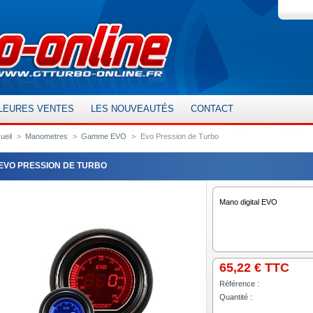
LEURES VENTES
LES NOUVEAUTÉS
CONTACT
ueil
>
Manometres
>
Gamme EVO
>
Evo Pression de Turbo
EVO PRESSION DE TURBO
Mano digital EVO
65,22 €
TTC
Référence :
Quantité :