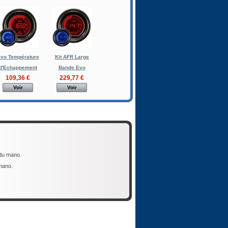
vo Température
Kit AFR Large
d'Echappement
Bande Evo
109,36 €
229,77 €
Voir
Voir
r du mano.
 mano.