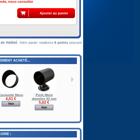
de, nous consulter
de fidélité
. Votre panier totalisera
6
points
pouvant
EMENT ACHETÉ...
Casquette Mano
Porte Mano
4,01 €
diamètre 52 mm
5,02 €
Voir
Voir
ORIE :