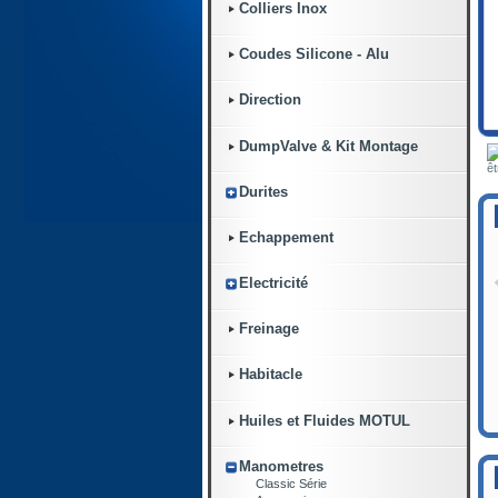
Colliers Inox
Coudes Silicone - Alu
Direction
DumpValve & Kit Montage
êt
Durites
Echappement
Electricité
Freinage
Habitacle
Huiles et Fluides MOTUL
Manometres
Classic Série