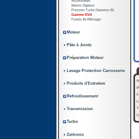
Accessoires
Manos Digitaux
Pression Turbo Diametre 80
Gamme EVO
Fumés Bi-Affichage
Moteur
Pâte à Joints
Préparation Moteur
Lavage Protection Carrosserie
N
Produits d'Entretien
M
I
Refroidissement
L
T
Transmission
L
Turbo
Zeitronix