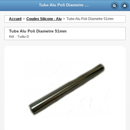
Tube Alu Poli Diametre 51mm - GTTurbo-online
Accueil
>
Coudes Silicone - Alu
>
Tube Alu Poli Diametre 51mm
Tube Alu Poli Diametre 51mm
Réf. : TuAlu-D