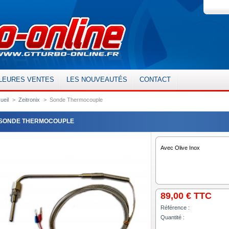
LEURES VENTES
LES NOUVEAUTÉS
CONTACT
ueil
>
Zeitronix
>
Sonde Thermocouple
SONDE THERMOCOUPLE
Avec Olive Inox
89,00 €
TTC
Référence :
Quantité :