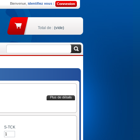
Bienvenue,
identifiez vous :
Total de :
(vide)
Plus de détails
S-TCK