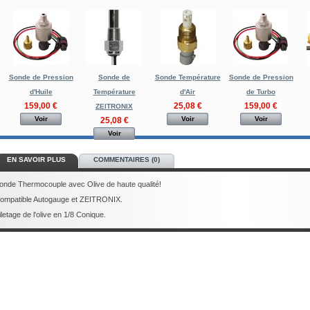
Sonde de Pression
Sonde de
Sonde Température
Sonde de Pression
d'Huile
Température
d'Air
de Turbo
159,00 €
25,08 €
159,00 €
ZEITRONIX
Voir
Voir
Voir
25,08 €
Voir
EN SAVOIR PLUS
COMMENTAIRES (0)
onde Thermocouple avec Olive de haute qualité!
ompatible Autogauge et ZEITRONIX.
iletage de l'olive en 1/8 Conique.