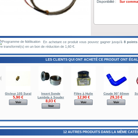
Disponibilité :
Sur comman
En achetant ce produit vous pouvez gagner jusqu'à
8
points 
re transformé(s) en un bon de réduction de
1,60 €
.
LES CLIENTS QUI ONT ACHETÉ CE PRODUIT ONT ÉGAL
Gicleur 105 Sural
Insert Sonde
Filtre à Huile
Coude 90° 60mm
So
5,90 €
12,90 €
29,10 €
Lambda à Souder
8,03 €
Voir
Voir
Voir
Voir
12 AUTRES PRODUITS DANS LA MÊME CATÉG