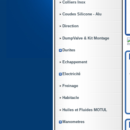
Colliers Inox
Coudes Silicone - Alu
Direction
DumpValve & Kit Montage
êt
Durites
Echappement
Electricité
Freinage
Habitacle
Huiles et Fluides MOTUL
Manometres