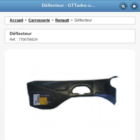
Déflecteur - GTTurbo-online
Accueil
>
Carrosserie
>
Renault
>
Déflecteur
Déflecteur
Réf. : 7700756524