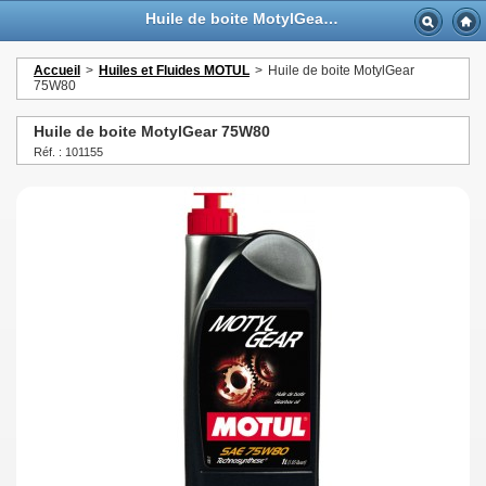
Huile de boite MotylGear 75W80 - GTTurbo-online
Accueil
>
Huiles et Fluides MOTUL
>
Huile de boite MotylGear
75W80
Huile de boite MotylGear 75W80
Réf. : 101155