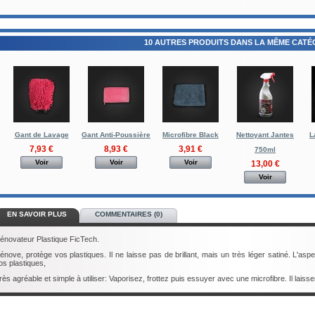
10 AUTRES PRODUITS DANS LA MÊME CATÉG
Gant de Lavage
Gant Anti-Poussière
Microfibre Black
Nettoyant Jantes
L
7,93 €
8,93 €
3,91 €
750ml
Voir
Voir
Voir
13,00 €
Voir
EN SAVOIR PLUS
COMMENTAIRES (0)
énovateur Plastique FicTech.
énove, protège vos plastiques. Il ne laisse pas de brillant, mais un très léger satiné. L'as
os plastiques,
rès agréable et simple à utiliser: Vaporisez, frottez puis essuyer avec une microfibre. Il lais