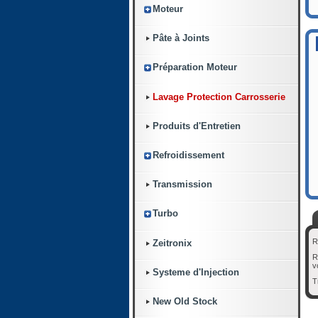
Moteur
Pâte à Joints
Préparation Moteur
Lavage Protection Carrosserie
Produits d'Entretien
Refroidissement
Transmission
Turbo
R
Zeitronix
R
v
Systeme d'Injection
T
New Old Stock