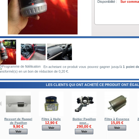
Disponibilité :
Sur comm
En achetant ce produit vous pouvez gagner jusqu'à
1
point de
ansformé(s) en un bon de réduction de
0,20 €
.
LES CLIENTS QUI ONT ACHETÉ CE PRODUIT ONT ÉGAL
Ressort de Rappel
Filtre à Huile
Boitier Papillon
Filtre à Essence
2
12,90 €
15,05 €
de Papillon
pour...
9,90 €
290,00 €
Voir
Voir
Voir
Voir