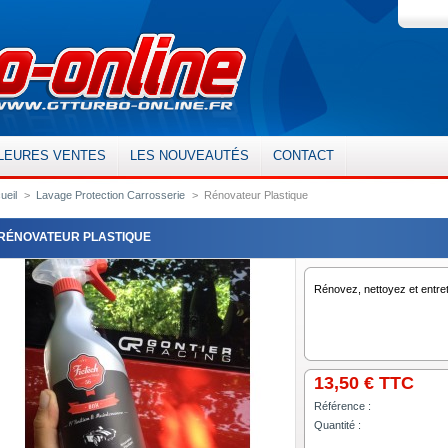
LEURES VENTES
LES NOUVEAUTÉS
CONTACT
ueil
>
Lavage Protection Carrosserie
>
Rénovateur Plastique
RÉNOVATEUR PLASTIQUE
Rénovez, nettoyez et entret
13,50 €
TTC
Référence :
Quantité :