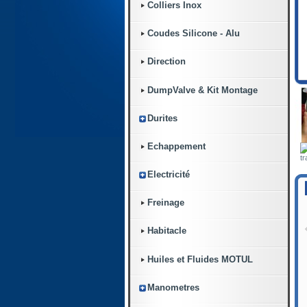
Colliers Inox
Coudes Silicone - Alu
Direction
DumpValve & Kit Montage
Durites
Echappement
tr
Electricité
Freinage
Habitacle
Huiles et Fluides MOTUL
Manometres