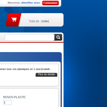
Bienvenue,
identifiez vous :
Total de :
(vide)
enez tous vos plastiques en 1 seul produit!...
Plus de détails
RENOV-PLASTIC