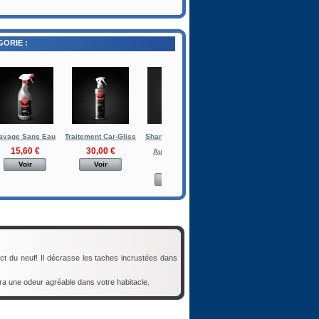
ORIE :
avage Sans Eau
Traitement Car-Gliss
Shampoing Cirant
Nettoyant Siège et
St
15,60 €
30,00 €
Auto-Séchant
Moquettes
Traite
Voir
Voir
16,96 €
7,93 €
1
Voir
Voir
pect du neuf! Il décrasse les taches incrustées dans
sera une odeur agréable dans votre habitacle.