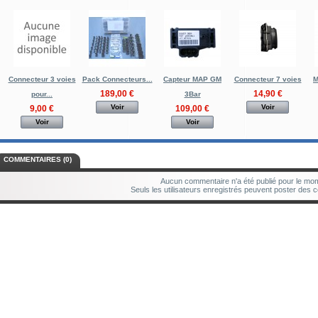
Connecteur 3 voies
Pack Connecteurs...
Capteur MAP GM
Connecteur 7 voies
M
189,00 €
14,90 €
pour...
3Bar
Voir
Voir
9,00 €
109,00 €
Voir
Voir
COMMENTAIRES (0)
Aucun commentaire n'a été publié pour le mo
Seuls les utilisateurs enregistrés peuvent poster des