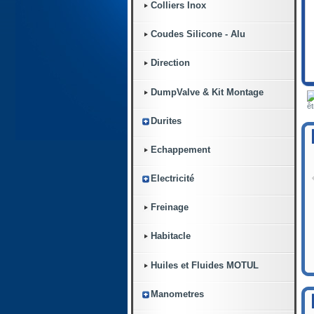
Colliers Inox
Coudes Silicone - Alu
Direction
DumpValve & Kit Montage
êt
Durites
Echappement
Electricité
Freinage
Habitacle
Huiles et Fluides MOTUL
Manometres