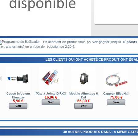
En achetant ce produit vous pouvez gagner jusqu'à
11
points 
re transformé(s) en un bon de réduction de
2,20 €
.
LES CLIENTS QUI ONT ACHETÉ CE PRODUIT ONT ÉGAL
Cosse Injecteur
Pâte à Joints DIRKO
Module Allumage 6
Capteur Effet Hall
16,96 €
75,00 €
Etanche
Cyl
5,90 €
66,00 €
Voir
Voir
Voir
Voir
30 AUTRES PRODUITS DANS LA MÊME CATÉG