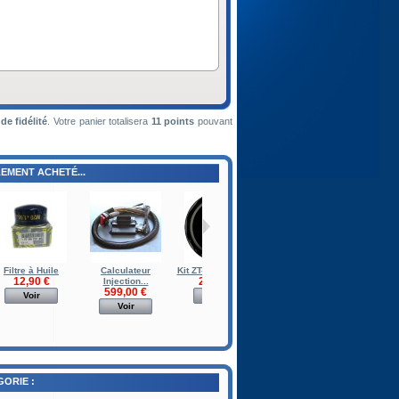
de fidélité
. Votre panier totalisera
11
points
pouvant
EMENT ACHETÉ...
Filtre à Huile
Calculateur
Kit ZT-3 + Mano AFR
Puit de Jauge
12,90 €
259,00 €
129,00 €
Injection...
599,00 €
Voir
Voir
Voir
Voir
ORIE :