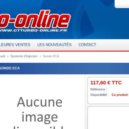
LEURES VENTES
LES NOUVEAUTÉS
CONTACT
ueil
>
Systeme d'Injection
>
Sonde ECA
SONDE ECA
117,60 €
TTC
Référence :
Disponibilité :
Ce produit 