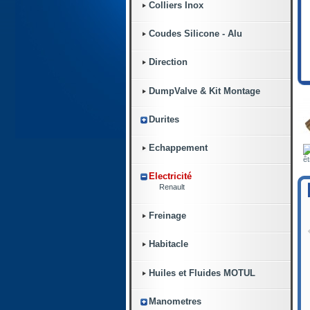
Colliers Inox
Coudes Silicone - Alu
Direction
DumpValve & Kit Montage
Durites
Echappement
êt
Electricité
Renault
Freinage
Habitacle
Huiles et Fluides MOTUL
Manometres