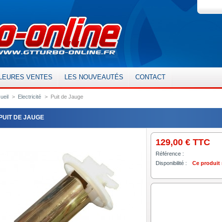
LEURES VENTES
LES NOUVEAUTÉS
CONTACT
ueil
>
Electricité
>
Puit de Jauge
PUIT DE JAUGE
129,00 €
TTC
Référence :
Disponibilité :
Ce produit 