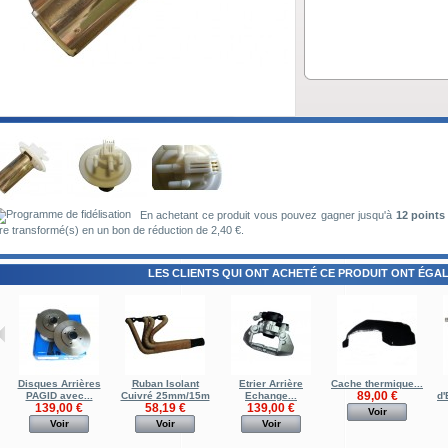
En achetant ce produit vous pouvez gagner jusqu'à
12
points 
re transformé(s) en un bon de réduction de
2,40 €
.
LES CLIENTS QUI ONT ACHETÉ CE PRODUIT ONT ÉGAL
Disques Arrières
Ruban Isolant
Etrier Arrière
Cache thermique...
89,00 €
PAGID avec...
Cuivré 25mm/15m
Echange...
d
139,00 €
58,19 €
139,00 €
Voir
Voir
Voir
Voir