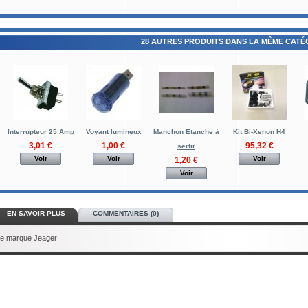
28 AUTRES PRODUITS DANS LA MÊME CATÉG
Interrupteur 25 Amp
Voyant lumineux
Manchon Etanche à
Kit Bi-Xenon H4
3,01 €
1,00 €
95,32 €
sertir
Voir
Voir
Voir
1,20 €
Voir
EN SAVOIR PLUS
COMMENTAIRES (0)
e marque Jeager