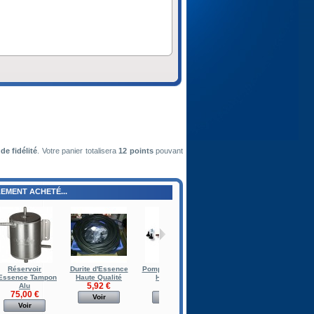
de fidélité
. Votre panier totalisera
12
points
pouvant
EMENT ACHETÉ...
Réservoir
Durite d'Essence
Pompe à Essence
Température d'Huile
Réparti
'Essence Tampon
Haute Qualité
Haut Débit
Classic...
A
5,92 €
79,00 €
34,00 €
10
Alu
75,00 €
Voir
Voir
Voir
Voir