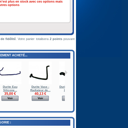
n'est plus en stock avec ces options mais
utres options
de fidélité
. Votre panier totalisera
2
points
pouvant
EMENT ACHETÉ...
Durite Eau
Durite Vase -
Durite Radiateur
Durite Pompe à eau-
Durite
Silicone...
Radiateur de...
Inferieure
Collecteur
Rad
35,00 €
40,13 €
40,00 €
25,08 €
4
Voir
Voir
Voir
Voir
ORIE :