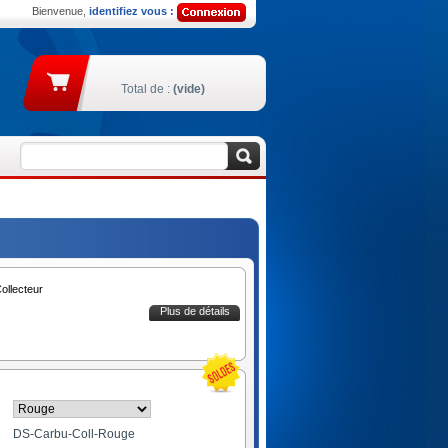
Bienvenue,
identifiez vous :
Total de :
(vide)
ollecteur
Plus de détails
DS-Carbu-Coll-Rouge