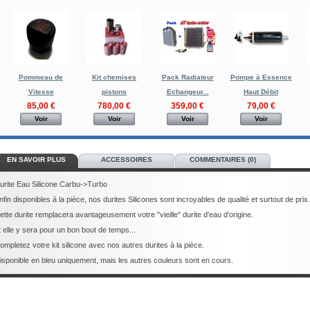
Pommeau de
Kit chemises
Pack Radiateur
Pompe à Essence
Vitesse
pistons
Echangeur...
Haut Débit
85,00 €
780,00 €
359,00 €
79,00 €
Voir
Voir
Voir
Voir
EN SAVOIR PLUS
ACCESSOIRES
COMMENTAIRES (0)
urite Eau Silicone Carbu->Turbo
nfin disponibles à la pièce, nos durites Silicones sont incroyables de qualité et surtout de prix.
ette durite remplacera avantageusement votre "vieille" durite d'eau d'origine.
t elle y sera pour un bon bout de temps...
ompletez votre kit silicone avec nos autres durites à la pièce.
isponible en bleu uniquement, mais les autres couleurs sont en cours.