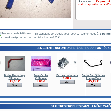
Disponibilité :
Ce produit 
reste disponible avec d'a
En achetant ce produit vous pouvez gagner jusqu'à
2
points 
re transformé(s) en un bon de réduction de
0,40 €
.
LES CLIENTS QUI ONT ACHETÉ CE PRODUIT ONT ÉGAL
Durite Recyclage
Joint Cache
Ecrous collecteur
Durite Eau Silicone
1,08 €
Silicone...
Culbuteur
Pompe-Vase
15,05 €
8,00 €
45,15 €
Voir
Voir
Voir
Voir
30 AUTRES PRODUITS DANS LA MÊME CATÉG