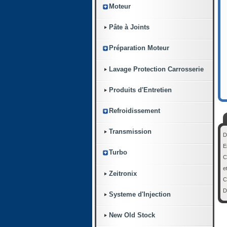
Moteur
Pâte à Joints
Préparation Moteur
Lavage Protection Carrosserie
Produits d'Entretien
Refroidissement
Transmission
D
E
Turbo
C
e
Zeitronix
C
D
Systeme d'Injection
New Old Stock