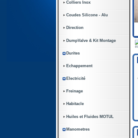
Colliers Inox
Coudes Silicone - Alu
Direction
DumpValve & Kit Montage
êt
Durites
Echappement
Electricité
Freinage
Habitacle
Huiles et Fluides MOTUL
Manometres