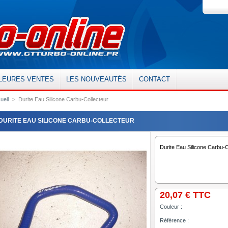
LEURES VENTES
LES NOUVEAUTÉS
CONTACT
ueil
>
Durite Eau Silicone Carbu-Collecteur
DURITE EAU SILICONE CARBU-COLLECTEUR
Durite Eau Silicone Carbu-C
20,07 €
TTC
Couleur :
Référence :