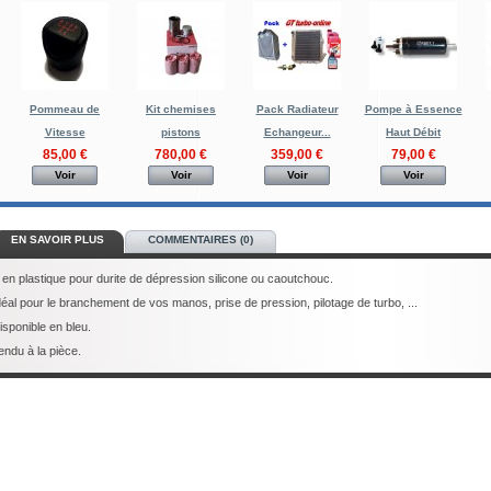
Pommeau de
Kit chemises
Pack Radiateur
Pompe à Essence
Vitesse
pistons
Echangeur...
Haut Débit
85,00 €
780,00 €
359,00 €
79,00 €
Voir
Voir
Voir
Voir
EN SAVOIR PLUS
COMMENTAIRES (0)
 en plastique pour durite de dépression silicone ou caoutchouc.
déal pour le branchement de vos manos, prise de pression, pilotage de turbo, ...
isponible en bleu.
endu à la pièce.