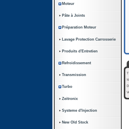
Moteur
Pâte à Joints
Préparation Moteur
Lavage Protection Carrosserie
Produits d'Entretien
Refroidissement
T
Transmission
I
D
Turbo
V
Zeitronix
Systeme d'Injection
New Old Stock