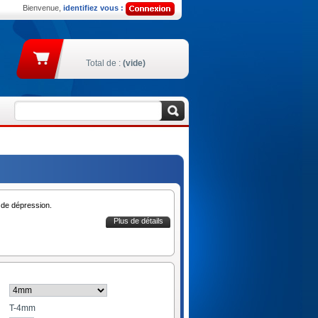
Bienvenue,
identifiez vous :
Total de :
(vide)
e de dépression.
Plus de détails
T-4mm