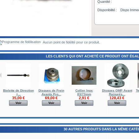
Quantité :
Disponibilité :
Dispo Immed
Aucun point de fidélité pour ce produit.
LES CLIENTS QUI ONT ACHETÉ CE PRODUIT ONT ÉGAL
Bielette de Direction
Disques de Frein
Collier Inox
Disques OMP Avant
T
+...
Avants Pro...
83/73mm
Rainurés...
35,00 €
69,00 €
2,91 €
128,43 €
Voir
Voir
Voir
Voir
30 AUTRES PRODUITS DANS LA MÊME CATÉG