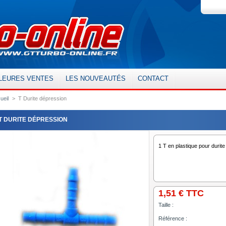
LEURES VENTES
LES NOUVEAUTÉS
CONTACT
ueil
>
T Durite dépression
T DURITE DÉPRESSION
1 T en plastique pour durit
1,51 €
TTC
Taille :
Référence :